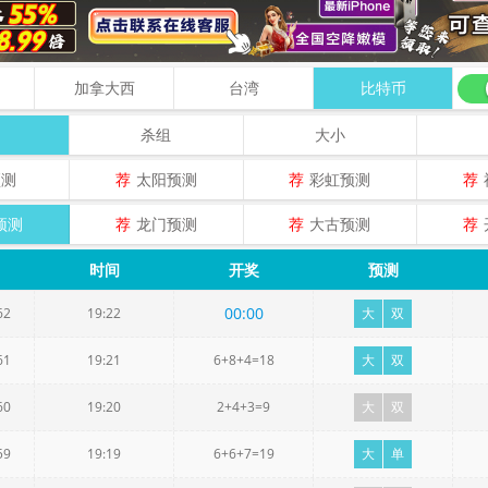
加拿大西
台湾
比特币
杀组
大小
预测
荐
太阳预测
荐
彩虹预测
荐
预测
荐
龙门预测
荐
大古预测
荐
时间
开奖
预测
00
:
00
62
19:22
大
双
61
19:21
6+8+4=18
大
双
60
19:20
2+4+3=9
大
双
59
19:19
6+6+7=19
大
单