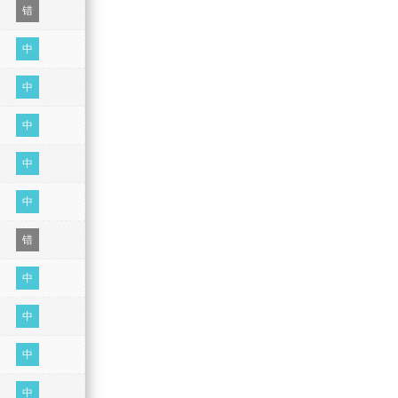
错
中
中
中
中
中
错
中
中
中
中