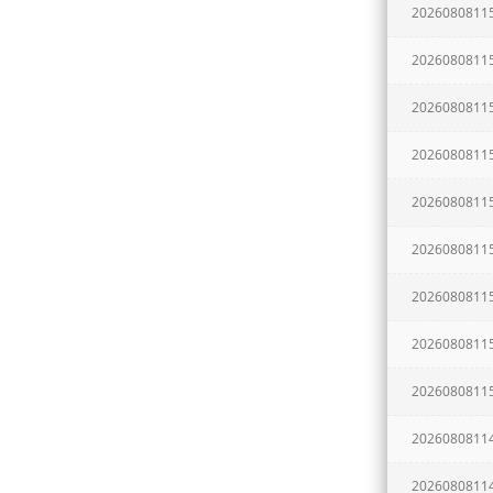
2026080811
2026080811
2026080811
2026080811
2026080811
2026080811
2026080811
2026080811
2026080811
2026080811
2026080811