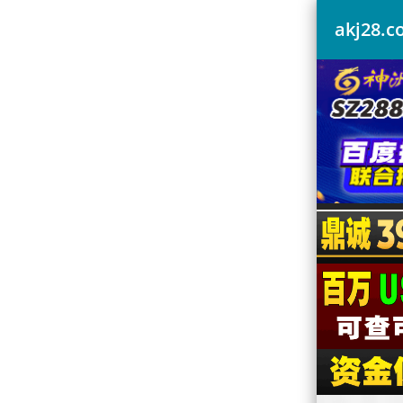
akj28.