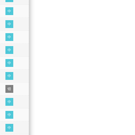
中
中
中
中
中
中
错
中
中
中