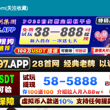
com(关注收藏)