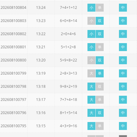
202608100804
13:24
7+4+1=12
小
单
中
202608100803
13:23
6+0+8=14
小
双
中
202608100802
13:22
2+0+4=6
小
双
中
202608100801
13:21
5+1+2=8
小
单
中
202608100800
13:20
5+9+8=22
小
双
中
202608100799
13:19
2+8+3=13
大
单
中
202608100798
13:18
9+8+2=19
大
双
中
202608100797
13:17
7+7+4=18
大
单
中
202608100796
13:16
8+1+5=14
大
双
中
202608100795
13:15
4+3+9=16
大
单
中