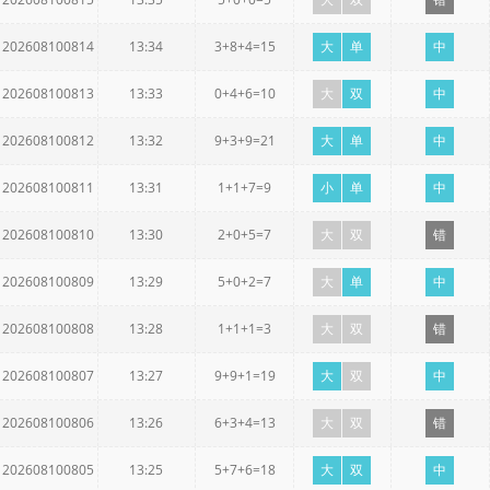
202608100814
13:34
3+8+4=15
大
单
中
202608100813
13:33
0+4+6=10
大
双
中
202608100812
13:32
9+3+9=21
大
单
中
202608100811
13:31
1+1+7=9
小
单
中
202608100810
13:30
2+0+5=7
大
双
错
202608100809
13:29
5+0+2=7
大
单
中
202608100808
13:28
1+1+1=3
大
双
错
202608100807
13:27
9+9+1=19
大
双
中
202608100806
13:26
6+3+4=13
大
双
错
202608100805
13:25
5+7+6=18
大
双
中