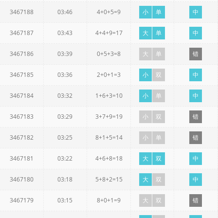
3467188
03:46
4+0+5=9
小
单
中
3467187
03:43
4+4+9=17
大
单
中
3467186
03:39
0+5+3=8
大
单
错
3467185
03:36
2+0+1=3
小
双
中
3467184
03:32
1+6+3=10
小
单
中
3467183
03:29
3+7+9=19
小
双
错
3467182
03:25
8+1+5=14
小
单
错
3467181
03:22
4+6+8=18
大
双
中
3467180
03:18
5+8+2=15
大
双
中
3467179
03:15
8+0+1=9
大
双
错