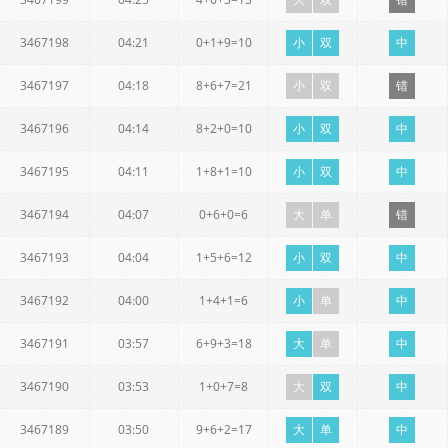
3467198
04:21
0+1+9=10
小
双
中
3467197
04:18
8+6+7=21
小
双
错
3467196
04:14
8+2+0=10
小
双
中
3467195
04:11
1+8+1=10
小
双
中
3467194
04:07
0+6+0=6
大
单
错
3467193
04:04
1+5+6=12
小
双
中
3467192
04:00
1+4+1=6
小
单
中
3467191
03:57
6+9+3=18
大
单
中
3467190
03:53
1+0+7=8
大
双
中
3467189
03:50
9+6+2=17
大
单
中