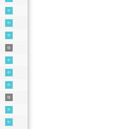
中
中
中
错
中
中
中
错
中
中