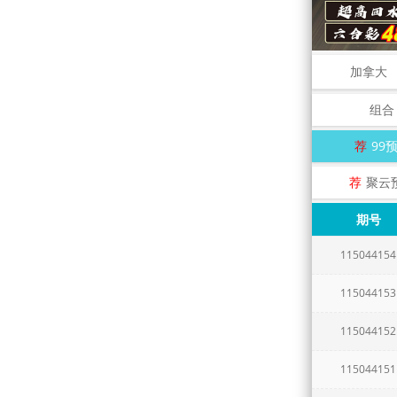
加拿大
组合
荐
99
荐
聚云
期号
115044154
115044153
115044152
115044151