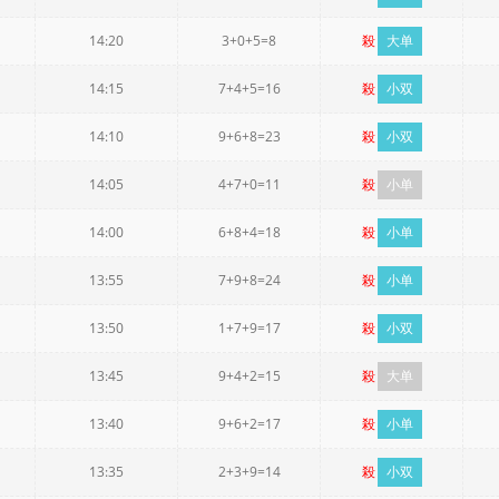
14:20
3+0+5=8
殺
大单
14:15
7+4+5=16
殺
小双
14:10
9+6+8=23
殺
小双
14:05
4+7+0=11
殺
小单
14:00
6+8+4=18
殺
小单
13:55
7+9+8=24
殺
小单
13:50
1+7+9=17
殺
小双
13:45
9+4+2=15
殺
大单
13:40
9+6+2=17
殺
小单
13:35
2+3+9=14
殺
小双