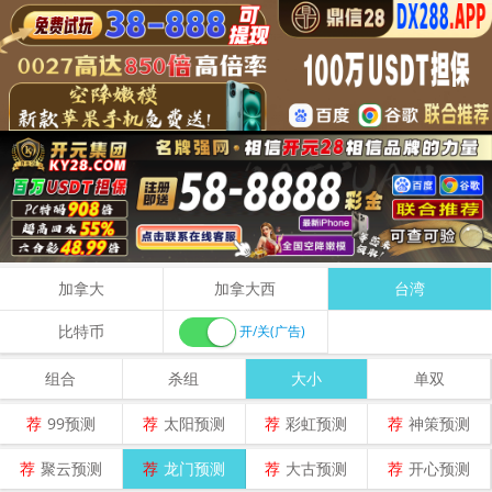
加拿大
加拿大西
台湾
比特币
开/关(广告)
组合
杀组
大小
单双
荐
99预测
荐
太阳预测
荐
彩虹预测
荐
神策预测
荐
聚云预测
荐
龙门预测
荐
大古预测
荐
开心预测