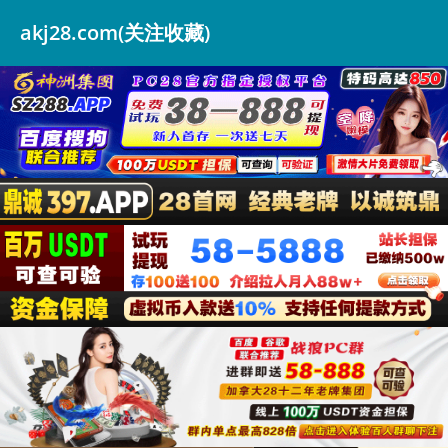
akj28.com(关注收藏)