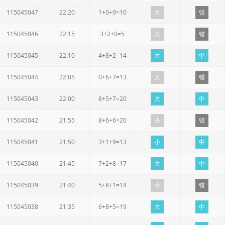
115045047
22:20
1+0+9=10
大
错
115045046
22:15
3+2+0=5
大
错
115045045
22:10
4+8+2=14
大
中
115045044
22:05
0+6+7=13
大
错
115045043
22:00
8+5+7=20
大
中
115045042
21:55
8+6+6=20
小
错
115045041
21:50
3+1+9=13
小
中
115045040
21:45
7+2+8=17
大
中
115045039
21:40
5+8+1=14
小
错
115045038
21:35
6+8+5=19
大
中