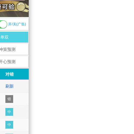
开/关(广告)
单双
神策预测
开心预测
对错
刷新
错
中
中