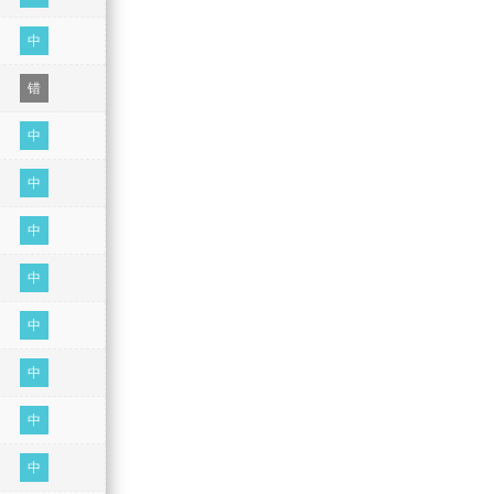
中
错
中
中
中
中
中
中
中
中