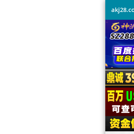
akj28.