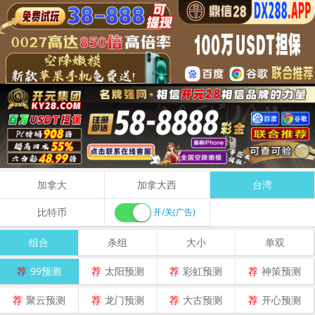
加拿大
加拿大西
台湾
比特币
开/关(广告)
组合
杀组
大小
单双
荐
99预测
荐
太阳预测
荐
彩虹预测
荐
神策预测
荐
聚云预测
荐
龙门预测
荐
大古预测
荐
开心预测