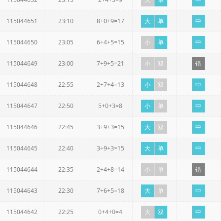
115044651
23:10
8+0+9=17
大
单
中
115044650
23:05
6+4+5=15
小
单
中
115044649
23:00
7+9+5=21
小
双
错
115044648
22:55
2+7+4=13
小
双
中
115044647
22:50
5+0+3=8
小
单
中
115044646
22:45
3+9+3=15
大
双
中
115044645
22:40
3+9+3=15
大
单
中
115044644
22:35
2+4+8=14
小
单
错
115044643
22:30
7+6+5=18
大
单
中
115044642
22:25
0+4+0=4
大
双
中